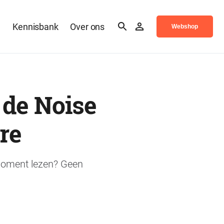
n
Kennisbank
Over ons
Webshop
 de Noise
re
r moment lezen? Geen