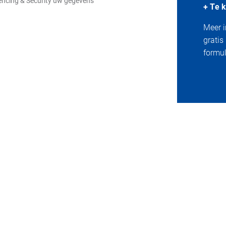
Fencing & Security uw gegevens
+ Te k
Meer i
gratis
formuli