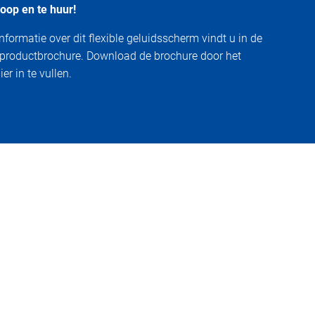
oop en te huur!
nformatie over dit flexible geluidsscherm vindt u in de
 productbrochure. Download de brochure door het
er in te vullen.