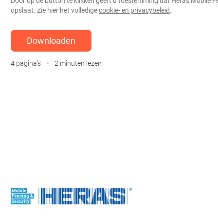
Door op de button te klikken geeft u toestemming dat Heras Mobile 
opslaat. Zie hier het volledige
cookie- en privacybeleid
.
4 pagina’s
2 minuten lezen