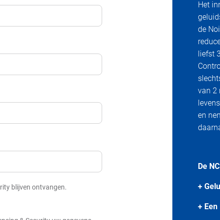
Het in
geluid
de Noi
reduce
liefst
Contro
slecht
van 2
levens
en nem
daarna
De NCB
+ Gelu
rity blijven ontvangen.
+ Een