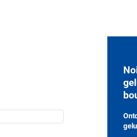
Noi
gel
bo
Ontd
gel